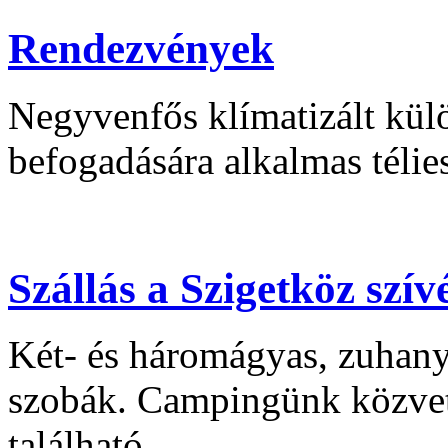
Rendezvények
Negyvenfős klímatizált kü
befogadására alkalmas télies
Szállás a Szigetköz szí
Két- és háromágyas, zuhanyz
szobák. Campingünk közvet
található.