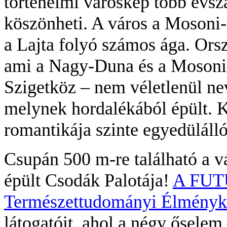
történelmi városkép több évs
köszönheti. A város a Mosoni-
a Lajta folyó számos ága. Ors
ami a Nagy-Duna és a Mosoni 
Szigetköz – nem véletlenül n
melynek hordalékából épült. K
romantikája szinte egyedüláll
Csupán 500 m-re található a v
épült Csodák Palotája!
A FUTU
Természettudományi Élményk
látogatóit, ahol a négy őselem