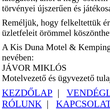
törvényei újszerűen és játéko
Reméljük, hogy felkeltettük ér
üzletfeleit örömmel köszönth
A Kis Duna Motel & Kemping
nevében:
JÁVOR MIKLÓS
Motelvezető és ügyvezető tul
KEZDŐLAP
|
VENDÉG
RÓLUNK
|
KAPCSOLA