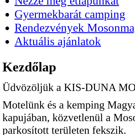
Nézze meg étlapunkat
Gyermekbarát camping
Rendezvények Mosonma
Aktuális ajánlatok
Kezdőlap
Üdvözöljük a KIS-DUNA MO
Motelünk és a kemping Magya
kapujában, közvetlenül a Mos
parkosított területen fekszik.